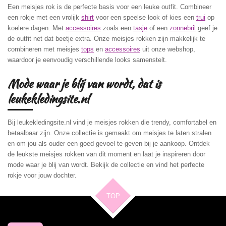
Een meisjes rok is de perfecte basis voor een leuke outfit. Combineer
een rokje met een vrolijk
shirt
voor een speelse look of kies een
trui
op
koelere dagen. Met
accessoires
zoals een
tasje
of een
zonnebril
geef je
de outfit net dat beetje extra. Onze meisjes rokken zijn makkelijk te
combineren met meisjes
tops
en
accessoires
uit onze webshop,
waardoor je eenvoudig verschillende looks samenstelt.
Mode waar je blij van wordt, dat is
leukekledingsite.nl
Bij leukekledingsite.nl vind je meisjes rokken die trendy, comfortabel en
betaalbaar zijn. Onze collectie is gemaakt om meisjes te laten stralen
en om jou als ouder een goed gevoel te geven bij je aankoop. Ontdek
de leukste meisjes rokken van dit moment en laat je inspireren door
mode waar je blij van wordt. Bekijk de collectie en vind het perfecte
rokje voor jouw dochter.
TOP