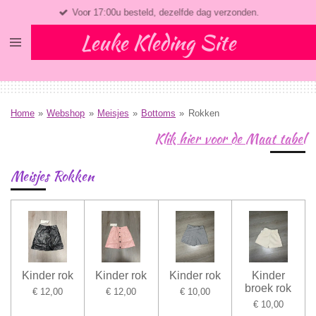
Voor 17:00u besteld, dezelfde dag verzonden.
Ga
direct
Leuke Kleding Site
naar
de
hoofdinhoud
Home
»
Webshop
»
Meisjes
»
Bottoms
»
Rokken
Klik hier voor de Maat tabel
Meisjes Rokken
Kinder rok
Kinder rok
Kinder rok
Kinder
broek rok
€ 12,00
€ 12,00
€ 10,00
€ 10,00