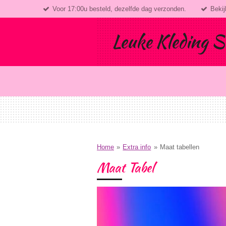
Voor 17:00u besteld, dezelfde dag verzonden.
Bekij
Ga
direct
naar
Leuke Kleding S
de
hoofdinhoud
Home
»
Extra info
»
Maat tabellen
Maat Tabel