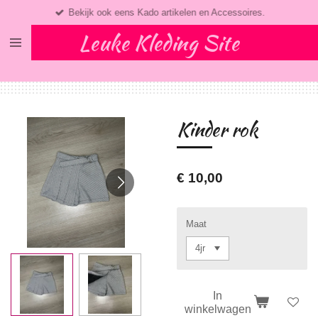
Bekijk ook eens Kado artikelen en Accessoires.
Ga
direct
Leuke Kleding Site
naar
de
hoofdinhoud
Kinder rok
€ 10,00
Maat
In
winkelwagen