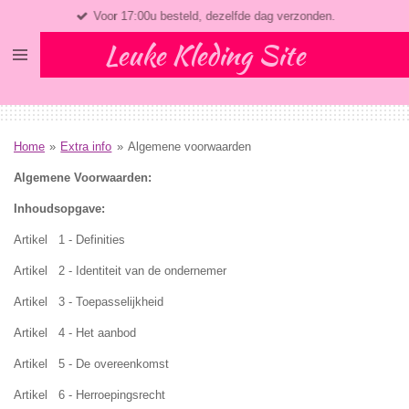
Voor 17:00u besteld, dezelfde dag verzonden.
Ga
direct
Leuke Kleding Site
naar
de
hoofdinhoud
Home
»
Extra info
»
Algemene voorwaarden
Algemene Voorwaarden:
Inhoudsopgave:
Artikel 1 - Definities
Artikel 2 - Identiteit van de ondernemer
Artikel 3 - Toepasselijkheid
Artikel 4 - Het aanbod
Artikel 5 - De overeenkomst
Artikel 6 - Herroepingsrecht