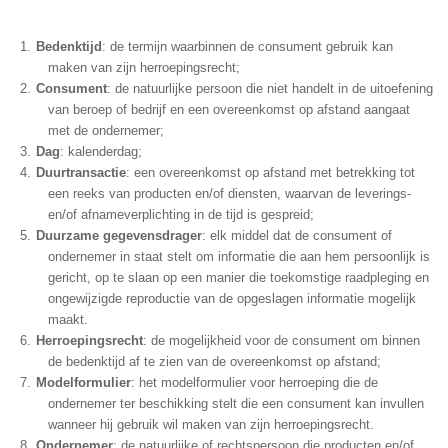
Bedenktijd
: de termijn waarbinnen de consument gebruik kan
maken van zijn herroepingsrecht;
Consument
: de natuurlijke persoon die niet handelt in de uitoefening
van beroep of bedrijf en een overeenkomst op afstand aangaat
met de ondernemer;
Dag
: kalenderdag;
Duurtransactie
: een overeenkomst op afstand met betrekking tot
een reeks van producten en/of diensten, waarvan de leverings-
en/of afnameverplichting in de tijd is gespreid;
Duurzame gegevensdrager
: elk middel dat de consument of
ondernemer in staat stelt om informatie die aan hem persoonlijk is
gericht, op te slaan op een manier die toekomstige raadpleging en
ongewijzigde reproductie van de opgeslagen informatie mogelijk
maakt.
Herroepingsrecht
: de mogelijkheid voor de consument om binnen
de bedenktijd af te zien van de overeenkomst op afstand;
Modelformulier
: het modelformulier voor herroeping die de
ondernemer ter beschikking stelt die een consument kan invullen
wanneer hij gebruik wil maken van zijn herroepingsrecht.
Ondernemer
: de natuurlijke of rechtspersoon die producten en/of