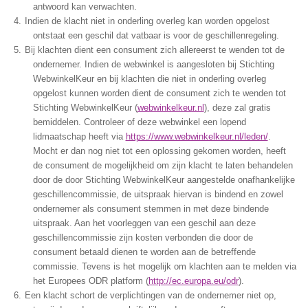
antwoord kan verwachten.
Indien de klacht niet in onderling overleg kan worden opgelost
ontstaat een geschil dat vatbaar is voor de geschillenregeling.
Bij klachten dient een consument zich allereerst te wenden tot de
ondernemer. Indien de webwinkel is aangesloten bij Stichting
WebwinkelKeur en bij klachten die niet in onderling overleg
opgelost kunnen worden dient de consument zich te wenden tot
Stichting WebwinkelKeur (
webwinkelkeur.nl
), deze zal gratis
bemiddelen. Controleer of deze webwinkel een lopend
lidmaatschap heeft via
https://www.webwinkelkeur.nl/leden/
.
Mocht er dan nog niet tot een oplossing gekomen worden, heeft
de consument de mogelijkheid om zijn klacht te laten behandelen
door de door Stichting WebwinkelKeur aangestelde onafhankelijke
geschillencommissie, de uitspraak hiervan is bindend en zowel
ondernemer als consument stemmen in met deze bindende
uitspraak. Aan het voorleggen van een geschil aan deze
geschillencommissie zijn kosten verbonden die door de
consument betaald dienen te worden aan de betreffende
commissie. Tevens is het mogelijk om klachten aan te melden via
het Europees ODR platform (
http://ec.europa.eu/odr
).
Een klacht schort de verplichtingen van de ondernemer niet op,