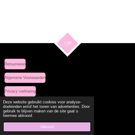
TOP
Retourneren
Algemene Voorwaarden
Privacy verklaring
Deze website gebruikt cookies voor analyse-
doeleinden en/of het tonen van advertenties. Door
gebruik te blijven maken van de site gaat u
Delen
Deel
Share
Delen
hiermee akkoord.
© 2020 - 2026 Leuke Kleding Site
Powered by
JouwWeb
Akkoord