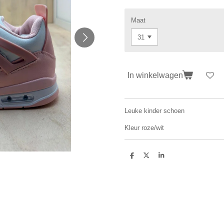
Maat
In winkelwagen
Leuke kinder schoen
Kleur roze/wit
D
D
S
e
e
h
l
e
a
e
l
r
n
e