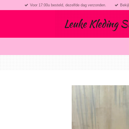
Voor 17:00u besteld, dezelfde dag verzonden.
Bekij
Ga
direct
naar
Leuke Kleding S
de
hoofdinhoud