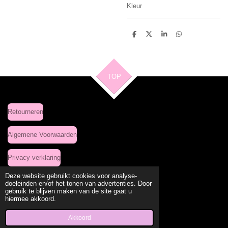
Kleur
D
D
S
D
e
e
h
e
l
e
a
l
e
l
r
e
n
e
n
TOP
Retourneren
Algemene Voorwaarden
Privacy verklaring
Deze website gebruikt cookies voor analyse-
doeleinden en/of het tonen van advertenties. Door
gebruik te blijven maken van de site gaat u
Delen
Deel
Share
Delen
hiermee akkoord.
© 2020 - 2026 Leuke Kleding Site
Powered by
JouwWeb
Akkoord