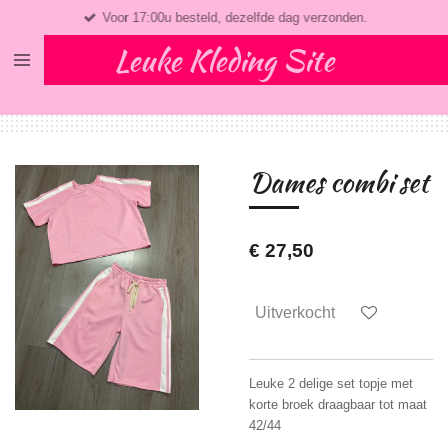
Voor 17:00u besteld, dezelfde dag verzonden.
Ga
direct
Leuke Kleding Site
naar
de
hoofdinhoud
Dames combi set
€ 27,50
Uitverkocht
Leuke 2 delige set topje met
korte broek draagbaar tot maat
42/44