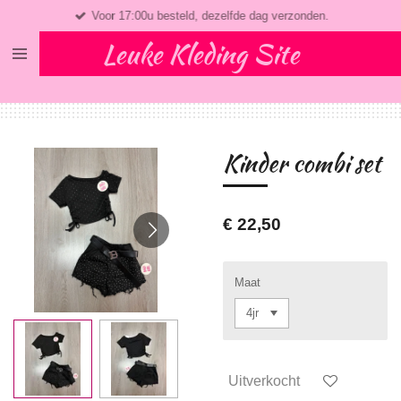
Voor 17:00u besteld, dezelfde dag verzonden.
Ga
direct
Leuke Kleding Site
naar
de
hoofdinhoud
Kinder combi set
€ 22,50
Maat
Uitverkocht