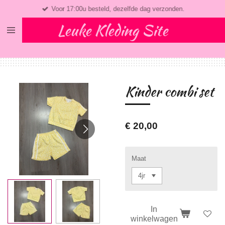
Voor 17:00u besteld, dezelfde dag verzonden.
Ga
direct
Leuke Kleding Site
naar
de
hoofdinhoud
Kinder combi set
€ 20,00
Maat
In
winkelwagen