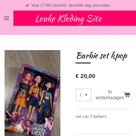
Voor 17:00u besteld, dezelfde dag verzonden.
Ga
direct
Leuke Kleding Site
naar
de
hoofdinhoud
Barbie set kpop
€ 20,00
In
winkelwagen
set van 3 barbie's