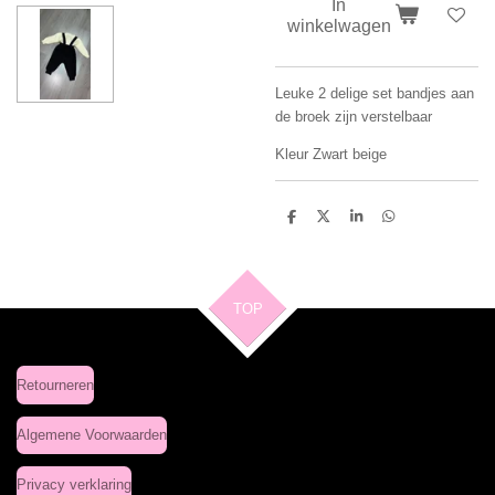
In
winkelwagen
Leuke 2 delige set bandjes aan
de broek zijn verstelbaar
Kleur Zwart beige
D
D
S
D
e
e
h
e
l
e
a
l
e
l
r
e
n
e
n
TOP
Retourneren
Algemene Voorwaarden
Privacy verklaring