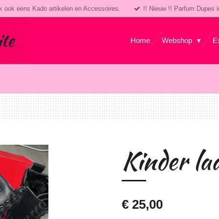
k ook eens Kado artikelen en Accessoires.
!! Nieuw !! Parfum Dupes i
ite
Home
Webshop
E
Kinder la
€ 25,00