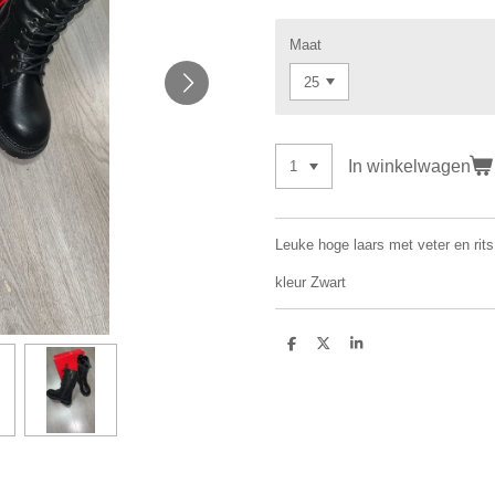
Maat
In winkelwagen
Leuke hoge laars met veter en rits
kleur Zwart
D
D
S
e
e
h
l
e
a
e
l
r
n
e