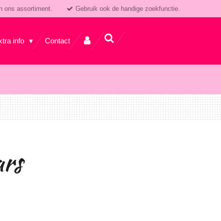
n ons assortiment.
Gebruik ook de handige zoekfunctie.
xtra info
Contact
ars