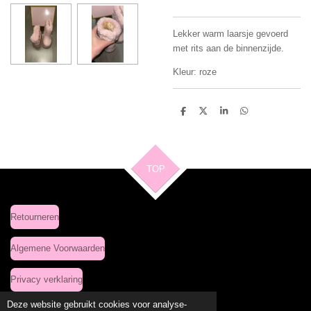
Lekker warm laarsje gevoerd
met rits aan de binnenzijde.
Kleur: roze
D
D
S
D
e
e
h
e
l
e
a
l
e
l
r
e
n
e
n
TOP
Retourneren
Algemene Voorwaarden
Privacy verklaring
Deze website gebruikt cookies voor analyse-