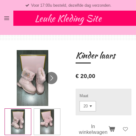
Voor 17:00u besteld, dezelfde dag verzonden.
Ga
direct
Leuke Kleding Site
naar
de
hoofdinhoud
Kinder laars
€ 20,00
Maat
In
winkelwagen