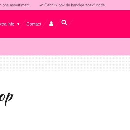
n ons assortiment.
Gebruik ook de handige zoekfunctie.
xtra info
Contact
op