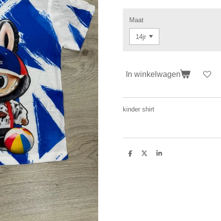
Maat
In winkelwagen
kinder shirt
D
D
S
e
e
h
l
e
a
e
l
r
n
e