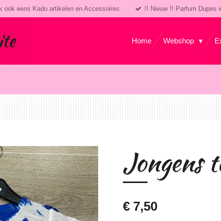
k ook eens Kado artikelen en Accessoires.
!! Nieuw !! Parfum Dupes i
ite
Home
Webshop
E
Jongens t
€ 7,50