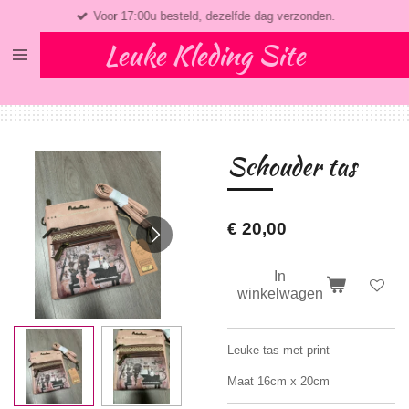
Voor 17:00u besteld, dezelfde dag verzonden.
Ga
direct
Leuke Kleding Site
naar
de
hoofdinhoud
Schouder tas
€ 20,00
In
winkelwagen
Leuke tas met print
Maat 16cm x 20cm