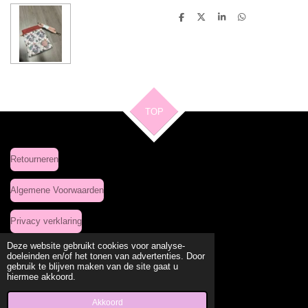
D
D
S
D
e
e
h
e
l
e
a
l
e
l
r
e
n
e
n
TOP
Retourneren
Algemene Voorwaarden
Privacy verklaring
Deze website gebruikt cookies voor analyse-
doeleinden en/of het tonen van advertenties. Door
gebruik te blijven maken van de site gaat u
Delen
Deel
Share
Delen
hiermee akkoord.
© 2020 - 2026 Leuke Kleding Site
Powered by
JouwWeb
Akkoord