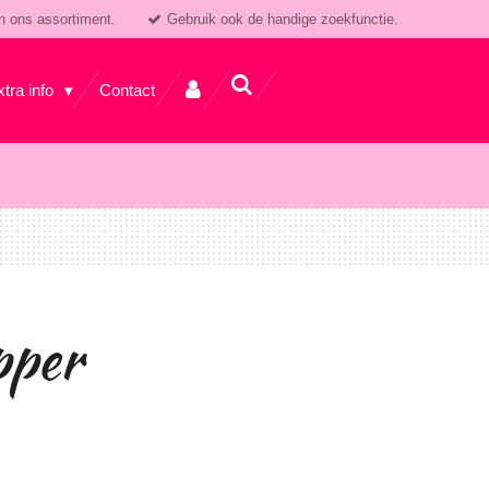
n ons assortiment.
Gebruik ook de handige zoekfunctie.
xtra info
Contact
pper