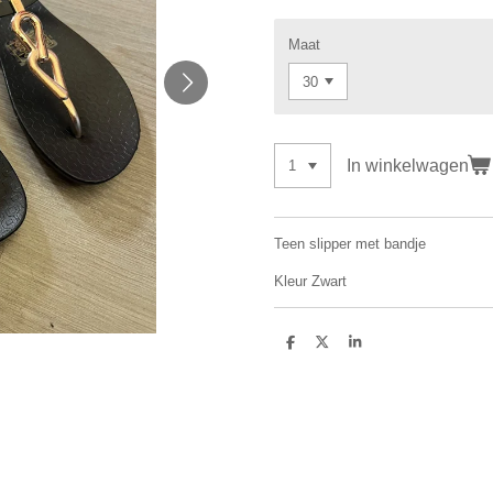
Maat
In winkelwagen
Teen slipper met bandje
Kleur Zwart
D
D
S
e
e
h
l
e
a
e
l
r
n
e