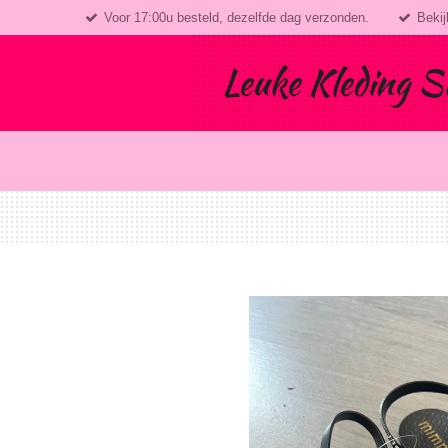
Voor 17:00u besteld, dezelfde dag verzonden.
Bekij
Ga
direct
naar
Leuke Kleding S
de
hoofdinhoud