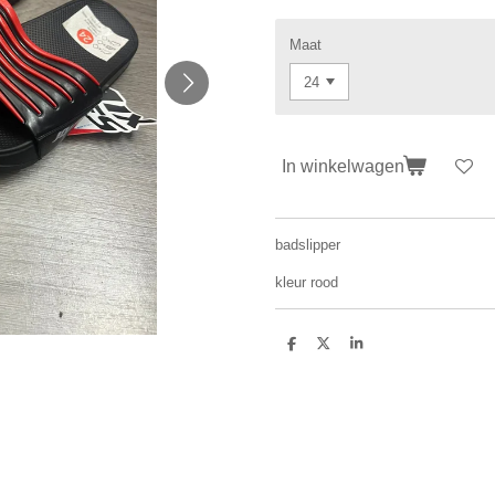
Maat
In winkelwagen
badslipper
kleur rood
D
D
S
e
e
h
l
e
a
e
l
r
n
e