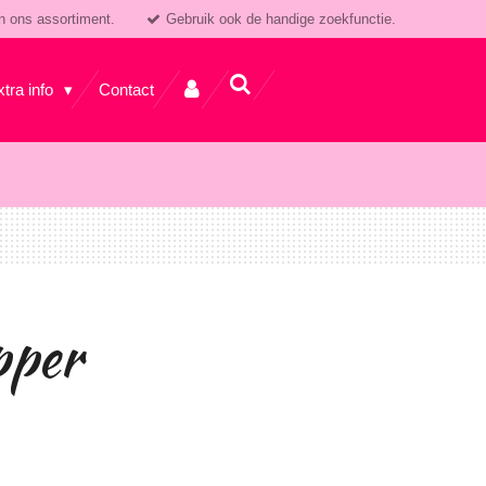
n ons assortiment.
Gebruik ook de handige zoekfunctie.
xtra info
Contact
pper