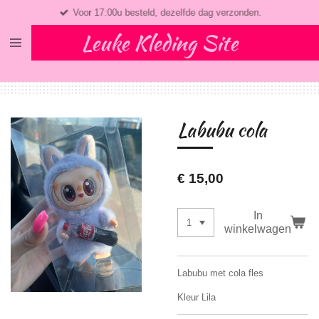
Voor 17:00u besteld, dezelfde dag verzonden.
Ga
direct
Leuke Kleding Site
naar
de
hoofdinhoud
Labubu cola
€ 15,00
In
winkelwagen
Labubu met cola fles
Kleur Lila