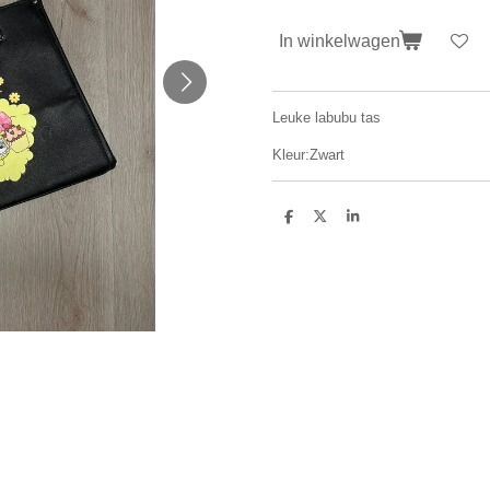
In winkelwagen
Leuke labubu tas
Kleur:Zwart
D
D
S
e
e
h
l
e
a
e
l
r
n
e