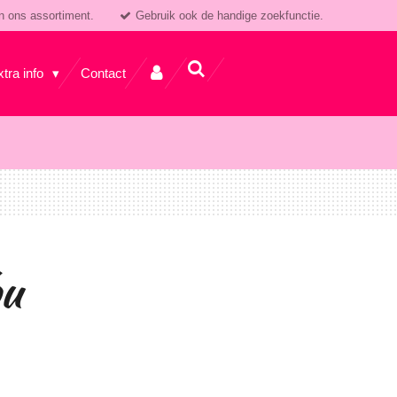
n ons assortiment.
Gebruik ook de handige zoekfunctie.
xtra info
Contact
bu