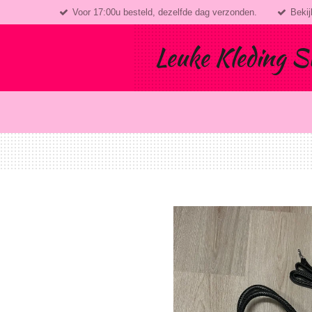
Voor 17:00u besteld, dezelfde dag verzonden.
Bekij
Ga
direct
naar
Leuke Kleding S
de
hoofdinhoud