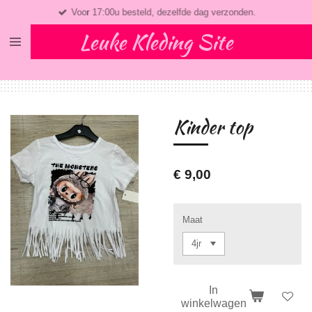
Voor 17:00u besteld, dezelfde dag verzonden.
Ga
direct
Leuke Kleding Site
naar
de
hoofdinhoud
Kinder top
€ 9,00
Maat
In
winkelwagen