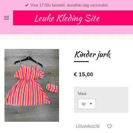
Voor 17:00u besteld, dezelfde dag verzonden.
Ga
direct
Leuke Kleding Site
naar
de
hoofdinhoud
Kinder jurk
€ 15,00
Maat
Uitverkocht