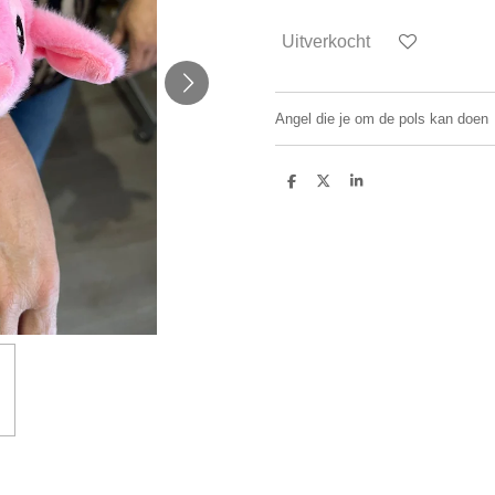
Uitverkocht
Angel die je om de pols kan doen
D
D
S
e
e
h
l
e
a
e
l
r
n
e