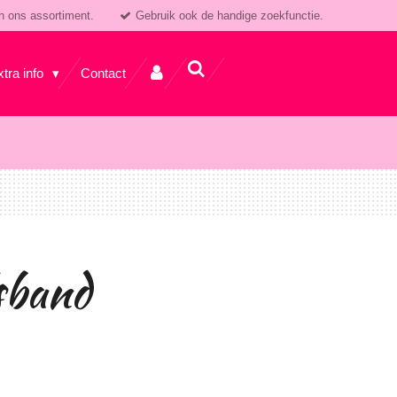
n ons assortiment.
Gebruik ook de handige zoekfunctie.
xtra info
Contact
sband