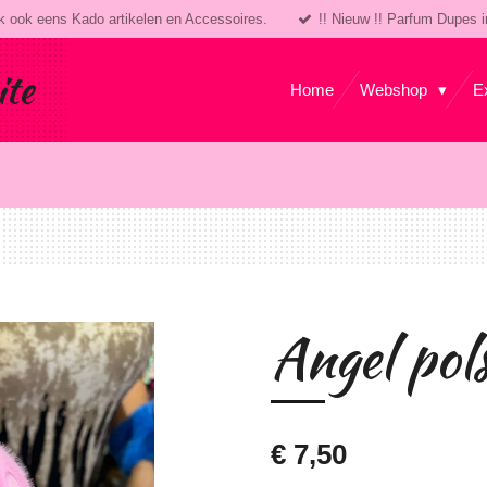
k ook eens Kado artikelen en Accessoires.
!! Nieuw !! Parfum Dupes i
ite
Home
Webshop
E
Angel pol
€ 7,50