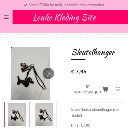
Voor 17:00u besteld, dezelfde dag verzonden.
Ga
direct
Leuke Kleding Site
naar
de
hoofdinhoud
Sleutelhanger
€ 7,95
In
winkelwagen
Super leuke sleutelhager met
Teckel
Prijs: €7.95