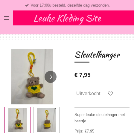
Voor 17:00u besteld, dezelfde dag verzonden.
Ga
direct
Leuke Kleding Site
naar
de
hoofdinhoud
Sleutelhanger
€ 7,95
Uitverkocht
Super leuke sleutelhager met
beertje.
Prijs: €7.95