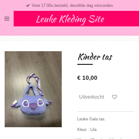
Voor 17:00u besteld, dezelfde dag verzonden.
Ga
direct
Leuke Kleding Site
naar
de
hoofdinhoud
Kinder tas
€ 10,00
Uitverkocht
Leuke Gala tas.
Kleur : Lila