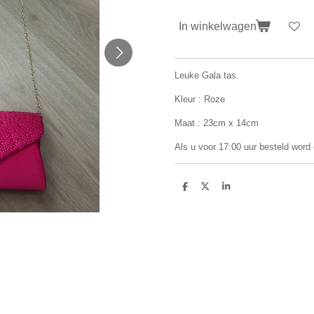
In winkelwagen
Leuke Gala tas.
Kleur : Roze
Maat : 23cm x 14cm
Als u voor 17:00 uur besteld word
D
D
S
e
e
h
l
e
a
e
l
r
n
e