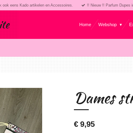
k ook eens Kado artikelen en Accessoires.
!! Nieuw !! Parfum Dupes i
ite
Home
Webshop
E
Dames str
€ 9,95