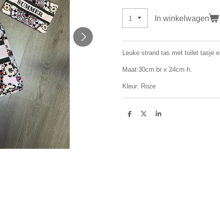
In winkelwagen
Leuke strand tas met toilet tasje e
Maat:30cm br x 24cm h.
Kleur: Roze
D
D
S
e
e
h
l
e
a
e
l
r
n
e