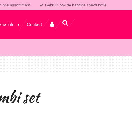
n ons assortiment.
Gebruik ook de handige zoekfunctie.
xtra info
Contact
mbi set