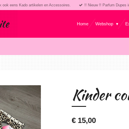
k ook eens Kado artikelen en Accessoires.
!! Nieuw !! Parfum Dupes i
ite
Home
Webshop
E
Kinder co
€ 15,00