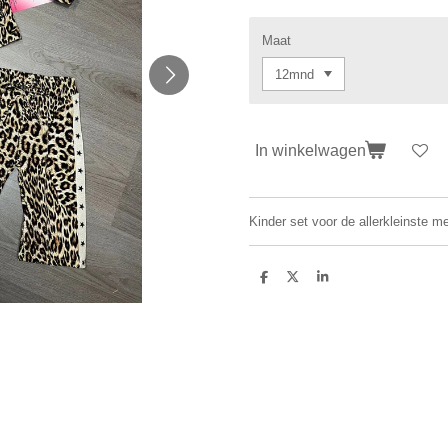
Maat
In winkelwagen
Kinder set voor de allerkleinste 
D
D
S
e
e
h
l
e
a
e
l
r
n
e