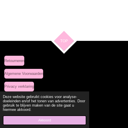
e
e
h
e
l
e
a
l
e
l
r
e
n
e
n
TOP
Retourneren
Algemene Voorwaarden
Privacy verklaring
Deze website gebruikt cookies voor analyse-
doeleinden en/of het tonen van advertenties. Door
gebruik te blijven maken van de site gaat u
Delen
Deel
Share
Delen
hiermee akkoord.
© 2020 - 2026 Leuke Kleding Site
Powered by
JouwWeb
Akkoord