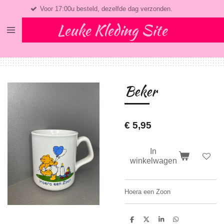
 17:00u besteld, dezelfde dag verzonden.
Bekij
Ga
direct
Leuke Kleding Site
naar
de
hoofdinhoud
Beker
€ 5,95
In
winkelwagen
Hoera een Zoon
D
D
S
D