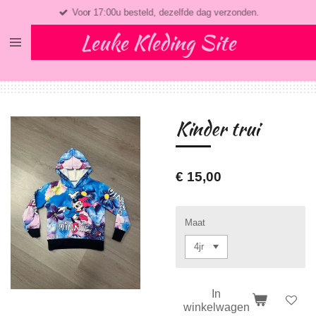
Voor 17:00u besteld, dezelfde dag verzonden.
Ga
direct
Leuke Kleding Site
naar
de
hoofdinhoud
Kinder trui
€ 15,00
Maat
In
winkelwagen