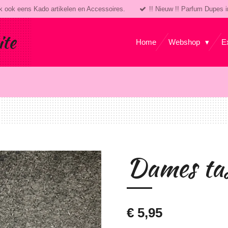
k ook eens Kado artikelen en Accessoires.
!! Nieuw !! Parfum Dupes i
ite
Home
Webshop
E
Dames ta
€ 5,95