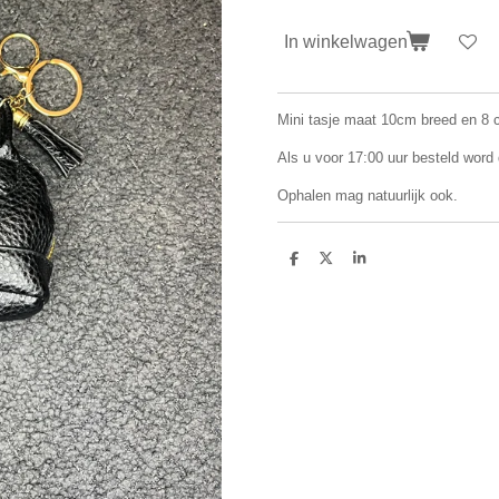
In winkelwagen
Mini tasje maat 10cm breed en 8 
Als u voor 17:00 uur besteld word
Ophalen mag natuurlijk ook.
D
D
S
e
e
h
l
e
a
e
l
r
n
e