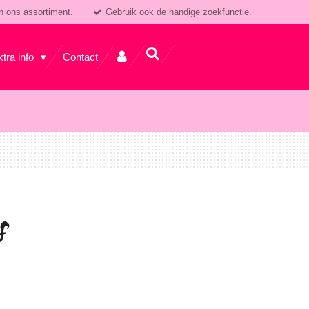
n ons assortiment.
Gebruik ook de handige zoekfunctie.
xtra info
Contact
s