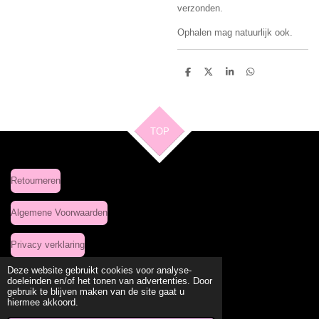
verzonden.
Ophalen mag natuurlijk ook.
D
D
S
D
e
e
h
e
l
e
a
l
e
l
r
e
n
e
n
TOP
Retourneren
Algemene Voorwaarden
Privacy verklaring
Deze website gebruikt cookies voor analyse-
doeleinden en/of het tonen van advertenties. Door
gebruik te blijven maken van de site gaat u
Delen
Deel
Share
Delen
hiermee akkoord.
© 2020 - 2026 Leuke Kleding Site