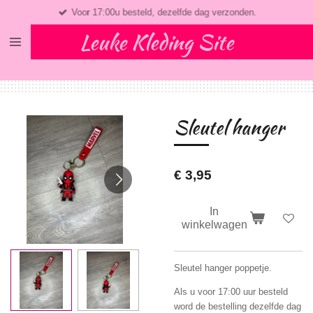
Voor 17:00u besteld, dezelfde dag verzonden.
Ga
direct
Leuke Kleding Site
naar
de
hoofdinhoud
Sleutel hanger
€ 3,95
In
winkelwagen
Sleutel hanger poppetje.
Als u voor 17:00 uur besteld
word de bestelling dezelfde dag