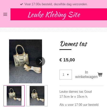
Voor 17:00u besteld, dezelfde dag verzonden.
Ga
direct
Leuke Kleding Site
naar
de
hoofdinhoud
Dames tas
€ 15,00
In
winkelwagen
Leuke dames tas Goud
17.5cm br x 15cm h.
Als u voor 17:00 uur besteld