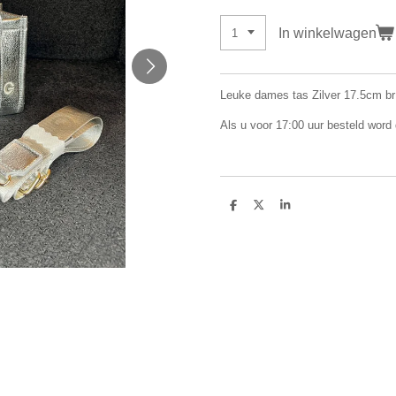
In winkelwagen
Leuke dames tas Zilver 17.5cm br
Als u voor 17:00 uur besteld word
D
D
S
e
e
h
l
e
a
e
l
r
n
e