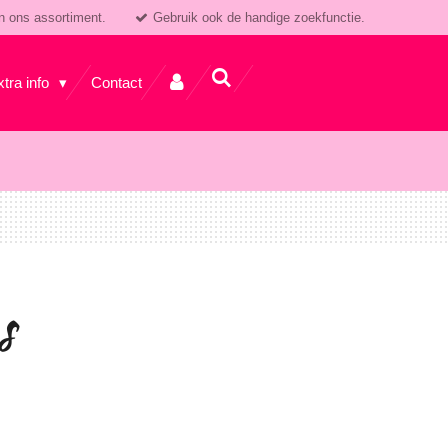
n ons assortiment.
Gebruik ook de handige zoekfunctie.
xtra info
Contact
s