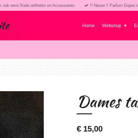
k ook eens Kado artikelen en Accessoires.
!! Nieuw !! Parfum Dupes i
ite
Home
Webshop
E
Dames ta
€ 15,00