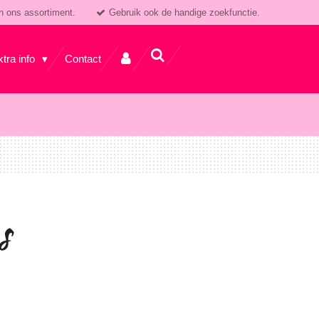
n ons assortiment.
Gebruik ook de handige zoekfunctie.
xtra info
Contact
s