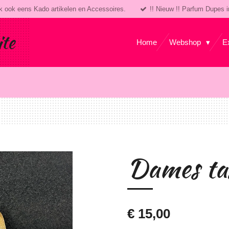
k ook eens Kado artikelen en Accessoires.
!! Nieuw !! Parfum Dupes i
ite
Home
Webshop
E
Dames ta
€ 15,00