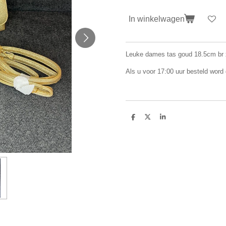
In winkelwagen
Leuke dames tas goud 18.5cm br 
Als u voor 17:00 uur besteld word
D
D
S
e
e
h
l
e
a
e
l
r
n
e