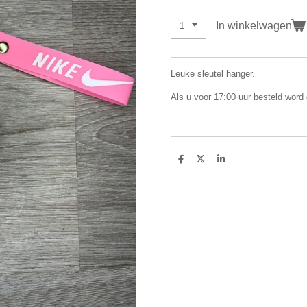
In winkelwagen
Leuke sleutel hanger.
Als u voor 17:00 uur besteld word
D
D
S
e
e
h
l
e
a
e
l
r
n
e