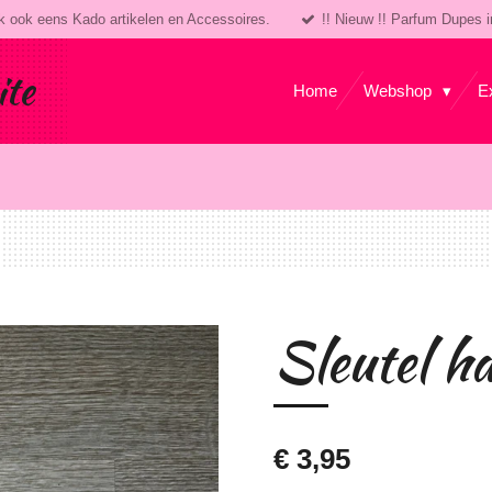
k ook eens Kado artikelen en Accessoires.
!! Nieuw !! Parfum Dupes i
ite
Home
Webshop
E
Sleutel h
€ 3,95