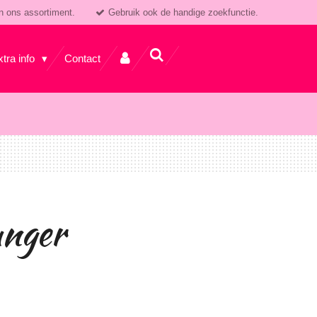
n ons assortiment.
Gebruik ook de handige zoekfunctie.
xtra info
Contact
anger