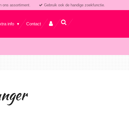
n ons assortiment.
Gebruik ook de handige zoekfunctie.
xtra info
Contact
anger