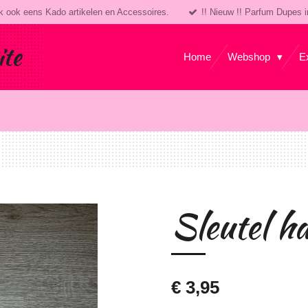
k ook eens Kado artikelen en Accessoires.
!! Nieuw !! Parfum Dupes i
ite
Home
Webshop
E
Sleutel h
€ 3,95