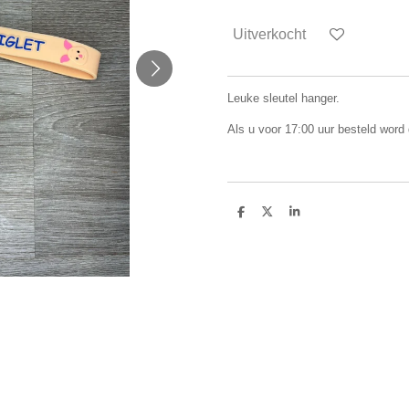
Uitverkocht
Leuke sleutel hanger.
Als u voor 17:00 uur besteld word
D
D
S
e
e
h
l
e
a
e
l
r
n
e