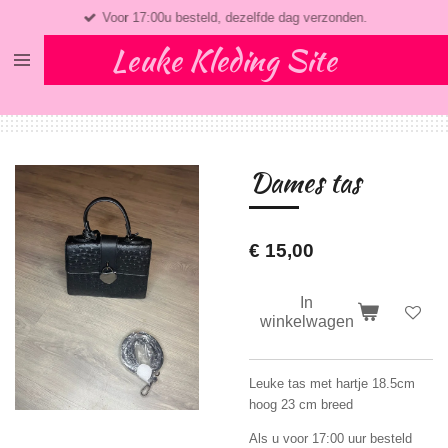
Voor 17:00u besteld, dezelfde dag verzonden.
Ga
direct
Leuke Kleding Site
naar
de
hoofdinhoud
Dames tas
€ 15,00
In
winkelwagen
Leuke tas met hartje 18.5cm
hoog 23 cm breed
Als u voor 17:00 uur besteld