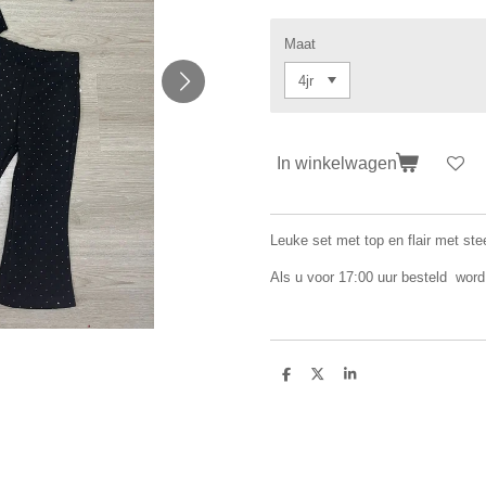
Maat
In winkelwagen
Leuke set met top en flair met ste
Als u voor 17:00 uur besteld word
D
D
S
e
e
h
l
e
a
e
l
r
n
e