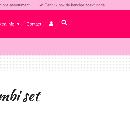
n ons assortiment.
Gebruik ook de handige zoekfunctie.
xtra info
Contact
mbi set