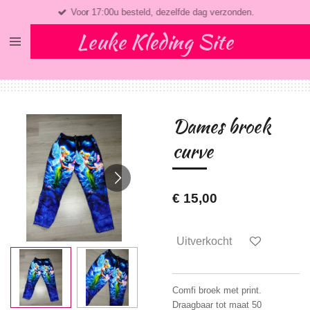
Voor 17:00u besteld, dezelfde dag verzonden.
Ga
direct
Leuke Kleding Site
naar
de
hoofdinhoud
Dames broek
curve
€ 15,00
Uitverkocht
Comfi broek met print.
Draagbaar tot maat 50