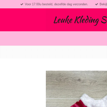
Voor 17:00u besteld, dezelfde dag verzonden.
Bekij
Ga
direct
naar
Leuke Kleding S
de
hoofdinhoud