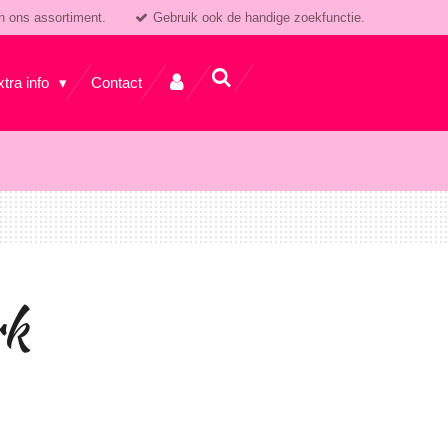
n ons assortiment.
Gebruik ook de handige zoekfunctie.
xtra info
Contact
rk