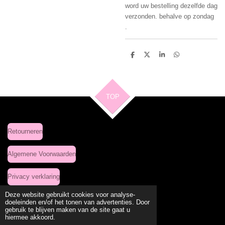
word uw bestelling dezelfde dag
verzonden. behalve op zondag
.
D
D
S
D
e
e
h
e
l
e
a
l
e
l
r
e
n
e
n
TOP
Retourneren
Algemene Voorwaarden
Privacy verklaring
Deze website gebruikt cookies voor analyse-
doeleinden en/of het tonen van advertenties. Door
gebruik te blijven maken van de site gaat u
Delen
Deel
Share
Delen
hiermee akkoord.
© 2020 - 2026 Leuke Kleding Site