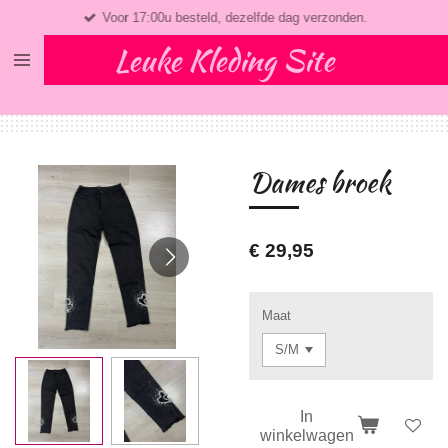
Voor 17:00u besteld, dezelfde dag verzonden.
Ga
direct
Leuke Kleding Site
naar
de
hoofdinhoud
Dames broek
€ 29,95
Maat
In
winkelwagen