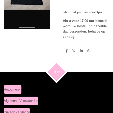
Shirt met print en steentjes.
Als u voor 17:00 uur besteld
word uw bestelling dezelfde
dag verzonden. behalve op
zondag.
D
D
S
D
e
e
h
e
l
e
a
l
e
l
r
e
n
e
n
TOP
Retourneren
Algemene Voorwaarden
Privacy verklaring