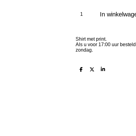
In winkelwag
Shirt met print.
Als u voor 17:00 uur bestel
zondag.
D
D
S
e
e
h
l
e
a
e
l
r
n
e