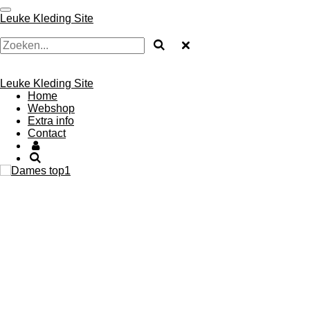
Ga
Leuke Kleding Site
direct
naar
de
hoofdinhoud
Leuke Kleding Site
Home
Webshop
Extra info
Contact