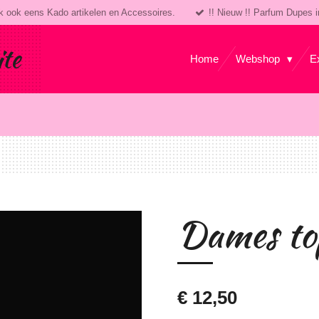
k ook eens Kado artikelen en Accessoires.
!! Nieuw !! Parfum Dupes i
ite
Home
Webshop
E
Dames to
€ 12,50