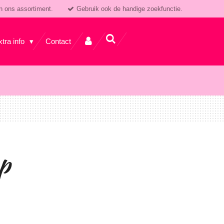
n ons assortiment.
Gebruik ook de handige zoekfunctie.
xtra info
Contact
p