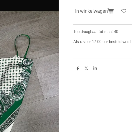
In winkelwagen
Top draagbaat tot maat 40.
Als u voor 17:00 uur besteld word
D
D
S
e
e
h
l
e
a
e
l
r
n
e