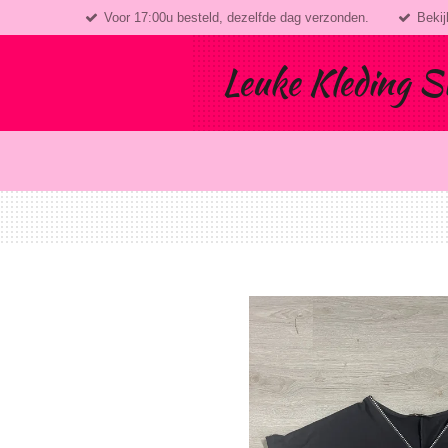
Voor 17:00u besteld, dezelfde dag verzonden.
Bekij
Ga
direct
naar
Leuke Kleding S
de
hoofdinhoud