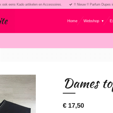
k ook eens Kado artikelen en Accessoires.
!! Nieuw !! Parfum Dupes i
ite
Home
Webshop
E
Dames to
€ 17,50