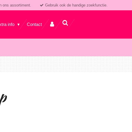
n ons assortiment.
Gebruik ook de handige zoekfunctie.
xtra info
Contact
p