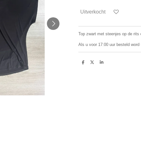
Uitverkocht
Top zwart met steenjes op de rits
Als u voor 17:00 uur besteld word
D
D
S
e
e
h
l
e
a
e
l
r
n
e