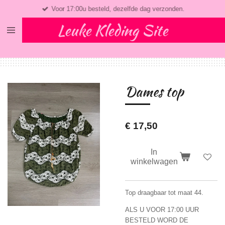
Voor 17:00u besteld, dezelfde dag verzonden.
Ga
direct
Leuke Kleding Site
naar
de
hoofdinhoud
Dames top
€ 17,50
In
winkelwagen
Top draagbaar tot maat 44.
ALS U VOOR 17:00 UUR
BESTELD WORD DE