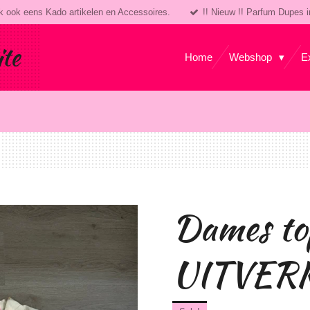
k ook eens Kado artikelen en Accessoires.
!! Nieuw !! Parfum Dupes i
ite
Home
Webshop
E
Dames to
UITVERK