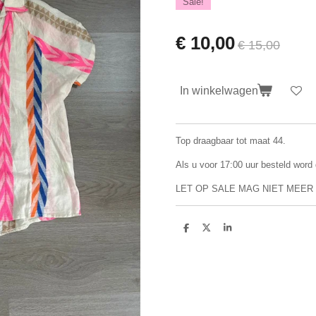
Sale!
€ 10,00
€ 15,00
In winkelwagen
Top draagbaar tot maat 44.
Als u voor 17:00 uur besteld word
LET OP SALE MAG NIET MEER 
D
D
S
e
e
h
l
e
a
e
l
r
n
e