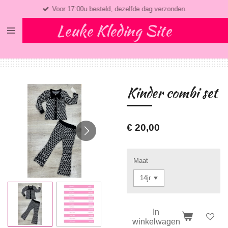
Voor 17:00u besteld, dezelfde dag verzonden.
Ga
direct
Leuke Kleding Site
naar
de
hoofdinhoud
Kinder combi set
€ 20,00
Maat
In
winkelwagen